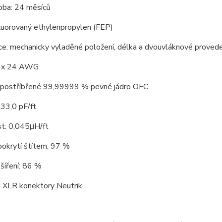
oba: 24 měsíců
fluorovaný ethylenpropylen (FEP)
e: mechanicky vyladěné položení, délka a dvouvláknové provede
7 x 24 AWG
: postříbřené 99,99999 % pevné jádro OFC
 33,0 pF/ft
st: 0,045μH/ft
pokrytí štítem: 97 %
šíření: 86 %
: XLR konektory Neutrik