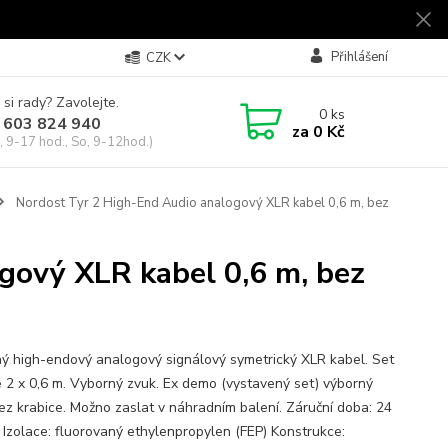
Přihlášení
CZK
 si rady? Zavolejte.
0
ks
 603 824 940
za
0 Kč
, 9-17 hod., So, 9-12hod.)
Nordost Tyr 2 High-End Audio analogový XLR kabel 0,6 m, bez
gový XLR kabel 0,6 m, bez
ý high-endový analogový signálový symetrický XLR kabel. Set
e 2 x 0,6 m. Vyborný zvuk. Ex demo (vystavený set) výborný
Bez krabice. Možno zaslat v náhradním balení. Záruční doba: 24
 Izolace: fluorovaný ethylenpropylen (FEP) Konstrukce: