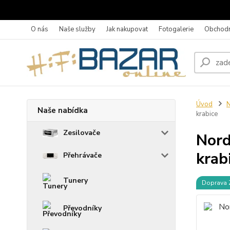
O nás
Naše služby
Jak nakupovat
Fotogalerie
Obchodn
Úvod
N
Naše nabídka
krabice
Zesilovače
Nord
krab
Přehrávače
Tunery
Doprava
Převodníky