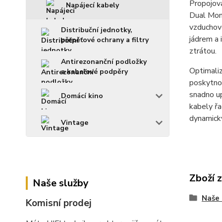
Propojova
Napájecí kabely
Dual Mono
vzduchov
Distribuční jednotky,
jádrem a 
přepěťové ochrany a filtry
ztrátou.
Antirezonanční podložky
Optimaliz
a kabelové podpěry
poskytnou
snadno up
Domácí kino
kabely řa
dynamick
Vintage
Zboží 
Naše služby
Naše 
Komisní prodej