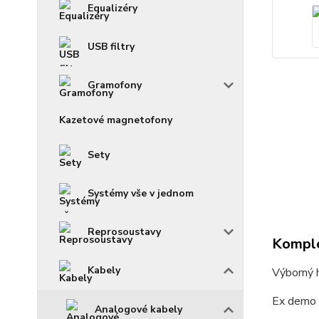
Equalizéry
USB filtry
Gramofony
Kazetové magnetofony
Sety
Systémy vše v jednom
Reprosoustavy
Komple
Kabely
Výborný h
Ex demo (
Analogové kabely