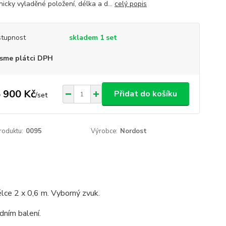
icky vyladěné položení, délka a d...
celý popis
tupnost
skladem 1 set
sme plátci DPH
 900 Kč
Přidat do košíku
/
set
roduktu:
0095
Výrobce:
Nordost
lce 2 x 0,6 m. Vyborný zvuk.
dním balení.