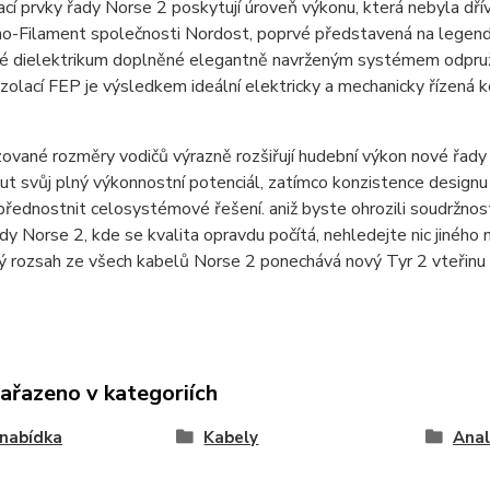
cí prvky řady Norse 2 poskytují úroveň výkonu, která nebyla dřív
-Filament společnosti Nordost, poprvé představená na legendární
é dielektrikum doplněné elegantně navrženým systémem odpruže
izolací FEP je výsledkem ideální elektricky a mechanicky řízená k
ované rozměry vodičů výrazně rozšiřují hudební výkon nové řad
t svůj plný výkonnostní potenciál, zatímco konzistence design
řednostnit celosystémové řešení. aniž byste ohrozili soudržno
dy Norse 2, kde se kvalita opravdu počítá, nehledejte nic jiného než
ý rozsah ze všech kabelů Norse 2 ponechává nový Tyr 2 vteřinu
zařazeno v kategoriích
nabídka
Kabely
Anal