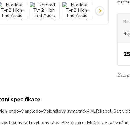
mechan
Dos
Nej
25
Číslo p
tní specifikace
igh-endový analogový signálový symetrický XLR kabel. Set v dé
vystavený set) výborný stav. Bez krabice. Možno zaslat v náhra