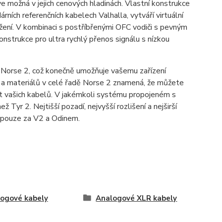
e možná v jejich cenových hladinách. Vlastní konstrukce
ch referenčních kabelech Valhalla, vytváří virtuální
ní. V kombinaci s postříbřenými OFC vodiči s pevným
onstrukce pro ultra rychlý přenos signálu s nízkou
y Norse 2, což konečně umožňuje vašemu zařízení
u a materiálů v celé řadě Norse 2 znamená, že můžete
st vašich kabelů. V jakémkoli systému propojeném s
 Tyr 2. Nejtišší pozadí, nejvyšší rozlišení a nejširší
 pouze za V2 a Odinem.
ogové kabely
Analogové XLR kabely