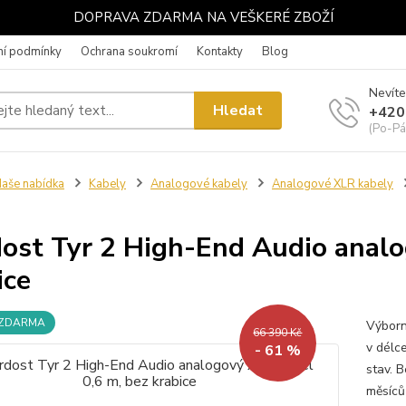
DOPRAVA ZDARMA NA VEŠKERÉ ZBOŽÍ
í podmínky
Ochrana soukromí
Kontakty
Blog
Nevíte
Hledat
+420
(Po-Pá
aše nabídka
Kabely
Analogové kabely
Analogové XLR kabely
ost Tyr 2 High-End Audio analo
ice
 ZDARMA
Výborn
66 390 Kč
v délc
- 61 %
stav. 
měsíců