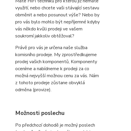
Máte HIFI techniku pro kterou již nemáte
využití, nebo chcete vaši stávající sestavu
obměnit a nebo posunout výše? Nebo by
pro vás bylo mohlo být nepříjemné kdyby
vás někdo kvůli prodeji ve vašem
soukromí jakkoliv obtěžoval?
Právě pro vás je určena naše služba
komisního prodeje. My zprostředkujeme
prodej vašich komponentů, Komponenty
oceníme a nabídneme k prodeji za co
možná nejvyšší možnou cenu za vás. Nám
z tohoto prodeje zůstane obvyklá
odměna (provize).
Možnosti poslechu
Po předchozí dohodě je možný poslech