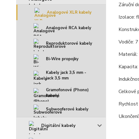
Záruční d
Analogové XLR kabely
Izolace: 
Analogové RCA kabely
Konstrukc
Vodiče: 
Reproduktorové kabely
Materiál
Bi-Wire propojky
Kapacita:
Kabely jack 3,5 mm -
jack 3,5 mm
Indukčno
Gramofonové (Phono)
Celkové 
kabely
Rychlost 
Subwooferové kabely
Ukončení
Digitální kabely