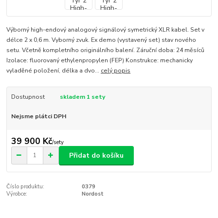
Výborný high-endový analogový signálový symetrický XLR kabel. Set v
délce 2 x 0,6 m. Vyborný zvuk. Ex demo (vystavený set) stav nového
setu. Včetně kompletního originálního balení. Záruční doba: 24 měsíců
Izolace: fluorovaný ethylenpropylen (FEP) Konstrukce: mechanicky
vyladěné položení, délka a dvo...
celý popis
Dostupnost
skladem 1 sety
Nejsme plátci DPH
39 900 Kč
/
sety
Přidat do košíku
Číslo produktu:
0379
Výrobce:
Nordost