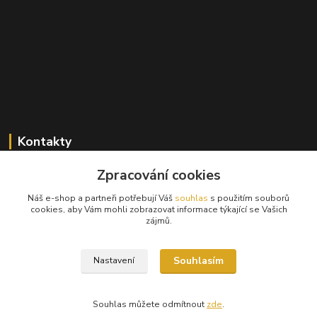
Kontakty
Zpracování cookies
+420 603 824 940
(Po-Pá, 9-17 hod., So, 9-12hod.)
Náš e-shop a partneři potřebují Váš
souhlas
s použitím souborů
cookies, aby Vám mohli zobrazovat informace týkající se Vašich
info@hifibazar.online
zájmů.
Souhlasím
Nastavení
Souhlas můžete odmítnout
zde
.