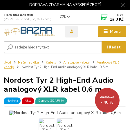
DOPRAVA ZDARMA NA VEŠKERÉ ZBOŽÍ
0
ks
+420 603 824 940
CZK
za
0 Kč
(Po-Pá, 9-17 hod., So, 9-12hod.)
Menu
Hledat
Úvod
Naše nabídka
Kabely
Analogové kabely
Analogové XLR
kabely
Nordost Tyr 2 High-End Audio analogový XLR kabel 0,6 m
Nordost Tyr 2 High-End Audio
analogový XLR kabel 0,6 m
66 390 Kč
Novinka
Akce
Doprava ZDARMA
- 40 %