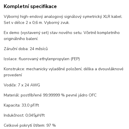
Kompletní specifikace
Výborný high-endový analogový signálový symetrický XLR kabel.
Set v délce 2 x 0,6 m. Vyborný zvuk.
Ex demo (vystavený set) stav nového setu. Včetně kompletního
originálního balení.
Záruční doba: 24 měsíců
Izolace: fluorovaný ethylenpropylen (FEP)
Konstrukce: mechanicky vyladěné položení, délka a dvouvláknové
provedení
Vodiče: 7 x 24 AWG
Materiál: postříbřené 99,99999 % pevné jádro OFC
Kapacita: 33,0 pF/ft
Indukčnost: 0,045μH/ft
Celkové pokrytí štítem: 97 %