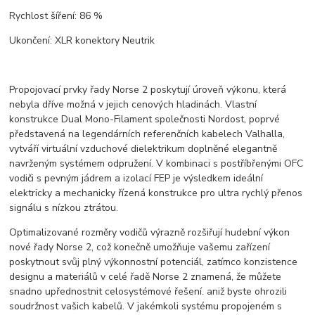
Rychlost šíření: 86 %
Ukončení: XLR konektory Neutrik
Propojovací prvky řady Norse 2 poskytují úroveň výkonu, která
nebyla dříve možná v jejich cenových hladinách. Vlastní
konstrukce Dual Mono-Filament společnosti Nordost, poprvé
představená na legendárních referenčních kabelech Valhalla,
vytváří virtuální vzduchové dielektrikum doplněné elegantně
navrženým systémem odpružení. V kombinaci s postříbřenými OFC
vodiči s pevným jádrem a izolací FEP je výsledkem ideální
elektricky a mechanicky řízená konstrukce pro ultra rychlý přenos
signálu s nízkou ztrátou.
Optimalizované rozměry vodičů výrazně rozšiřují hudební výkon
nové řady Norse 2, což konečně umožňuje vašemu zařízení
poskytnout svůj plný výkonnostní potenciál, zatímco konzistence
designu a materiálů v celé řadě Norse 2 znamená, že můžete
snadno upřednostnit celosystémové řešení. aniž byste ohrozili
soudržnost vašich kabelů. V jakémkoli systému propojeném s