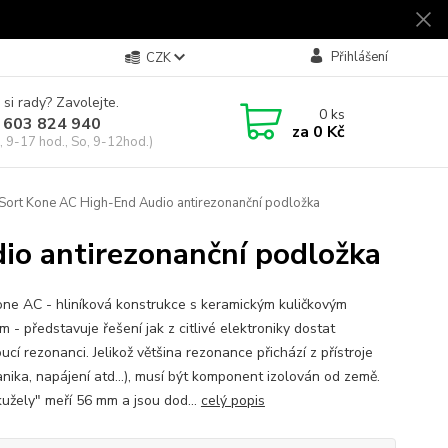
Přihlášení
CZK
 si rady? Zavolejte.
0
ks
 603 824 940
za
0 Kč
, 9-17 hod., So, 9-12hod.)
Sort Kone AC High-End Audio antirezonanční podložka
io antirezonanční podložka
ne AC - hliníková konstrukce s keramickým kuličkovým
em - představuje řešení jak z citlivé elektroniky dostat
cí rezonanci. Jelikož většina rezonance přichází z přístroje
nika, napájení atd...), musí být komponent izolován od země.
kužely" meří 56 mm a jsou dod...
celý popis