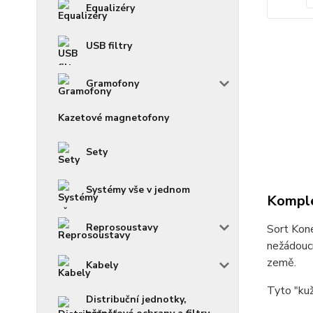
Equalizéry
USB filtry
Gramofony
Kazetové magnetofony
Sety
Systémy vše v jednom
Komple
Reprosoustavy
Sort Kone
nežádoucí
země.
Kabely
Tyto "ku
Distribuční jednotky,