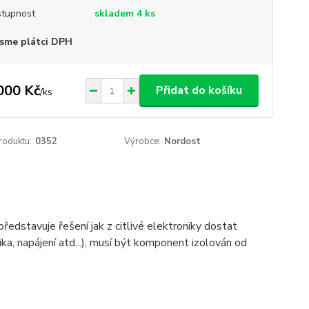
tupnost
skladem 4 ks
sme plátci DPH
000 Kč
Přidat do košíku
/
ks
roduktu:
0352
Výrobce:
Nordost
 představuje řešení jak z citlivé elektroniky dostat
ika, napájení atd...), musí být komponent izolován od