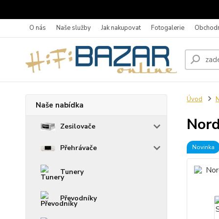
O nás
Naše služby
Jak nakupovat
Fotogalerie
Obchodn
Úvod
N
Naše nabídka
Nord
Zesilovače
Přehrávače
Novinka
Tunery
Převodníky