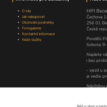
HIFI Bazar
O nás
Čechova 
Jak nakupovat
Obchodní podmínky
256 01 Be
Fotogalerie
Česká repu
Kontaktní informace
Pondělí-Pá
Naše služby
Sobota: 9
Najdete ná
i bez prob
- vjezd u 
je vedle p
Návštěvu a
vždy doho
(Jezdíme k
vám tedy z
Náš e-shop a partn