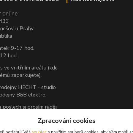
 online
1433
nešov u Prahy
blika
tek: 9-17 hod.
-12 hod.
s ve vnitřním areálu (kde
lémů zaparkujete).
prodejny HECHT - studio
rodejny B&B elektro.
 poslech si prosím raději
dněte předem.
Zpracování cookies
 zákazníkům, nemůžeme
aručit, že nás vždy
eři potřebují Váš
souhlas
s použitím souborů cookies, aby Vám mohli z