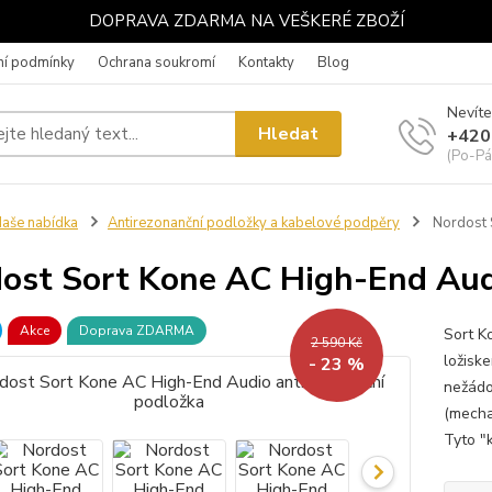
DOPRAVA ZDARMA NA VEŠKERÉ ZBOŽÍ
í podmínky
Ochrana soukromí
Kontakty
Blog
Nevíte
Hledat
+420
(Po-Pá
aše nabídka
Antirezonanční podložky a kabelové podpěry
Nordost 
ost Sort Kone AC High-End Aud
Akce
Doprava ZDARMA
Sort Ko
2 590 Kč
ložisk
- 23 %
nežádou
(mecha
Tyto "