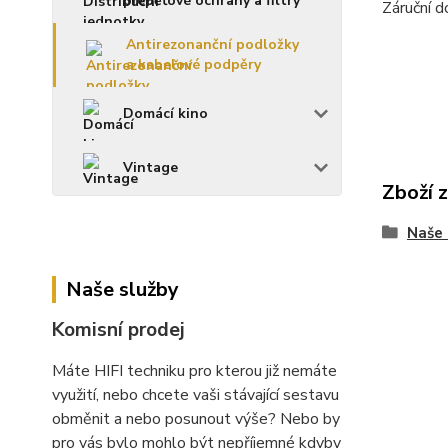
přepěťové ochrany a filtry
Záruční d
Antirezonanční podložky
a kabelové podpěry
Domácí kino
Vintage
Zboží 
Naše 
Naše služby
Komisní prodej
Máte HIFI techniku pro kterou již nemáte
využití, nebo chcete vaši stávající sestavu
obměnit a nebo posunout výše? Nebo by
pro vás bylo mohlo být nepříjemné kdyby