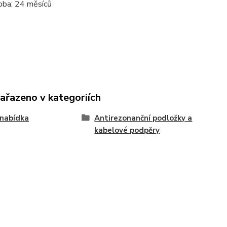
oba: 24 měsíců
zařazeno v kategoriích
nabídka
Antirezonanční podložky a
kabelové podpěry