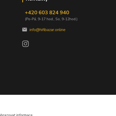
+420 603 824 940
(Po-Pá, 9-17 hod., So, 9-12hod.)
info@hifibazar.online
obrazovat informace