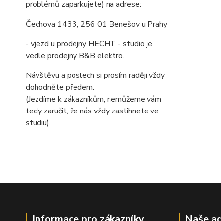
problémů zaparkujete) na adrese:
Čechova 1433, 256 01 Benešov u Prahy
- vjezd u prodejny HECHT - studio je
vedle prodejny B&B elektro.
Návštěvu a poslech si prosím raději vždy
dohodněte předem.
(Jezdíme k zákazníkům, nemůžeme vám
tedy zaručit, že nás vždy zastihnete ve
studiu).
Informace pro zákazníky
Naše ad