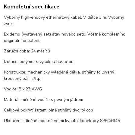
Kompletní specifikace
Výborný high-endový ethernetový kabel. V délce 3 m. Vyborný
zvuk.
Ex demo (vystavený set) stav nového setu. Včetně kompletního
originálního balení.
Záruční doba: 24 měsíců
Izolace: polymer s vysokou hustotou
Konstrukce: mechanicky vyladěná délka, stíněný foilovaný
kroucený pár (s/ftp)
Vodiče: 8 x 23 AWG
Materiál: měděné vodiče s pevným jádrem
Celkové pokrytí štítem: plně stíněný dvojitý cop
Ukončení: stíněné, odolné velmi kvalitní konektory 8P8C/RJ45