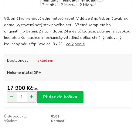
Výborný high-endový ethernetový kabel. V délce 3 m. Vyborný zvuk. Ex
demo (vystavený set) stav nového setu. Včetně kompletního
originálního balení. Záruční doba: 24 měsíců Izolace: polymer s vysokou
hustotou Konstrukce: mechanicky vyladěná délka, stíněný foilovaný
kroucený pár (s/ftp) Vodiče: 8 x 23...
celý popis
Dostupnost
skladem
Nejsme plátci DPH
17 900 Kč
/
set
Přidat do košíku
Číslo produktu:
0101
Výrobce:
Nordost