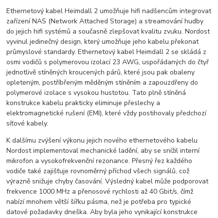
Ethernetový kabel Heimdall 2 umožňuje hifi nadšencům integrovat
zařízení NAS (Network Attached Storage) a streamování hudby
do jejich hifi systémů a současně zlepšovat kvalitu zvuku. Nordost
vyvinul jedinečný design, který umožňuje jeho kabelu překonat
průmyslové standardy. Ethernetový kabel Heimdall 2 se skládá z
osmi vodičů s polymerovou izolací 23 AWG, uspořádaných do čtyř
jednotlivě stíněných kroucených párů, které jsou pak obaleny
opleteným, postříbřeným měděným stíněním a zapouzdřeny do
polymerové izolace s vysokou hustotou. Tato plně stíněná
konstrukce kabelu prakticky eliminuje přeslechy a
elektromagnetické rušení (EMI), které vždy postihovaly předchozí
síťové kabely.
K dalšímu zvýšení výkonu jejich nového ethernetového kabelu
Nordost implementoval mechanické ladění, aby se snížil interní
mikrofon a vysokofrekvenční rezonance. Přesný řez každého
vodiče také zajišťuje rovnoměrný příchod všech signálů, což
výrazně snižuje chyby časování. Výsledný kabel může podporovat
frekvence 1000 MHz a přenosové rychlosti až 40 Gbit/s, čímž
nabízí mnohem větší šířku pásma, než je potřeba pro typické
datové požadavky dneška. Aby byla jeho vynikající konstrukce