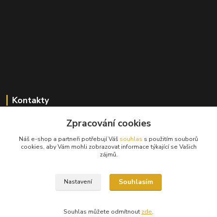
Kontakty
Zpracování cookies
+420 603 824 940
(Po-Pá, 9-17 hod., So, 9-12hod.)
Náš e-shop a partneři potřebují Váš
souhlas
s použitím souborů
cookies, aby Vám mohli zobrazovat informace týkající se Vašich
info@hifibazar.online
zájmů.
Souhlasím
Nastavení
Souhlas můžete odmítnout
zde
.