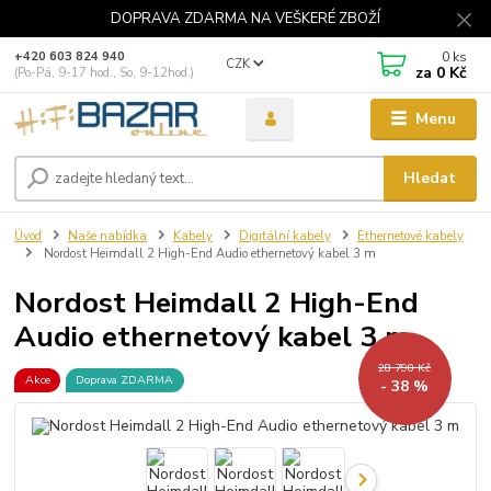
DOPRAVA ZDARMA NA VEŠKERÉ ZBOŽÍ
0
ks
+420 603 824 940
CZK
za
0 Kč
(Po-Pá, 9-17 hod., So, 9-12hod.)
Menu
Hledat
Úvod
Naše nabídka
Kabely
Digitální kabely
Ethernetové kabely
Nordost Heimdall 2 High-End Audio ethernetový kabel 3 m
Nordost Heimdall 2 High-End
Audio ethernetový kabel 3 m
28 790 Kč
Akce
Doprava ZDARMA
- 38 %