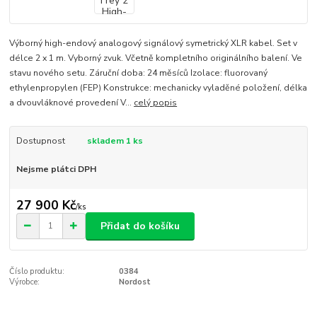
Výborný high-endový analogový signálový symetrický XLR kabel. Set v
délce 2 x 1 m. Vyborný zvuk. Včetně kompletního originálního balení. Ve
stavu nového setu. Záruční doba: 24 měsíců Izolace: fluorovaný
ethylenpropylen (FEP) Konstrukce: mechanicky vyladěné položení, délka
a dvouvláknové provedení V...
celý popis
Dostupnost
skladem 1 ks
Nejsme plátci DPH
27 900 Kč
/
ks
Přidat do košíku
Číslo produktu:
0384
Výrobce:
Nordost