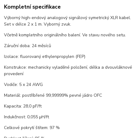
Kompletní specifikace
Výborný high-endový analogový signálový symetrický XLR kabel.
Set v délce 2 x 1 m. Vyborný zvuk.
Včetně kompletního originálního balení. Ve stavu nového setu.
Záruční doba: 24 měsíců
Izolace: fluorovaný ethylenpropylen (FEP)
Konstrukce: mechanicky vyladěné položení, délka a dvouvláknové
provedení
Vodiče: 5 x 24 AWG
Materiál: postříbřené 99,99999% pevné jádro OFC
Kapacita: 28,0 pF/ft
Indukčnost: 0,055 μH/ft
Celkové pokrytí štítem: 97 %