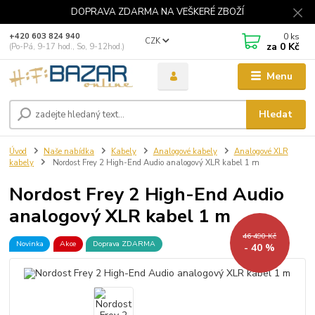
DOPRAVA ZDARMA NA VEŠKERÉ ZBOŽÍ
0
ks
+420 603 824 940
CZK
za
0 Kč
(Po-Pá, 9-17 hod., So, 9-12hod.)
Menu
Hledat
Úvod
Naše nabídka
Kabely
Analogové kabely
Analogové XLR
kabely
Nordost Frey 2 High-End Audio analogový XLR kabel 1 m
Nordost Frey 2 High-End Audio
analogový XLR kabel 1 m
46 490 Kč
Novinka
Akce
Doprava ZDARMA
- 40 %