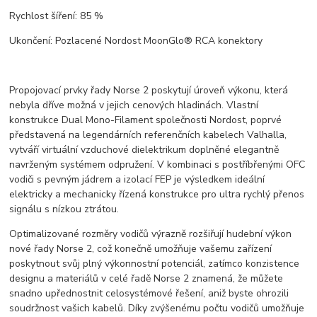
Rychlost šíření: 85 %
Ukončení: Pozlacené Nordost MoonGlo® RCA konektory
Propojovací prvky řady Norse 2 poskytují úroveň výkonu, která
nebyla dříve možná v jejich cenových hladinách. Vlastní
konstrukce Dual Mono-Filament společnosti Nordost, poprvé
představená na legendárních referenčních kabelech Valhalla,
vytváří virtuální vzduchové dielektrikum doplněné elegantně
navrženým systémem odpružení. V kombinaci s postříbřenými OFC
vodiči s pevným jádrem a izolací FEP je výsledkem ideální
elektricky a mechanicky řízená konstrukce pro ultra rychlý přenos
signálu s nízkou ztrátou.
Optimalizované rozměry vodičů výrazně rozšiřují hudební výkon
nové řady Norse 2, což konečně umožňuje vašemu zařízení
poskytnout svůj plný výkonnostní potenciál, zatímco konzistence
designu a materiálů v celé řadě Norse 2 znamená, že můžete
snadno upřednostnit celosystémové řešení, aniž byste ohrozili
soudržnost vašich kabelů. Díky zvýšenému počtu vodičů umožňuje