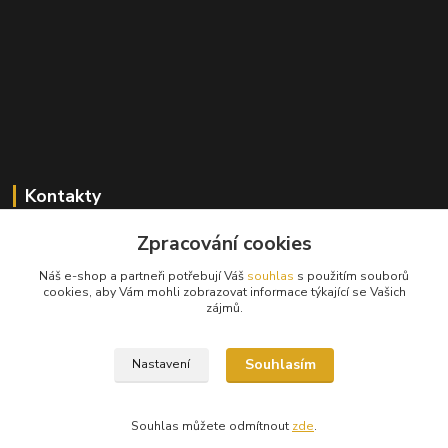
Kontakty
Zpracování cookies
+420 603 824 940
(Po-Pá, 9-17 hod., So, 9-12hod.)
Náš e-shop a partneři potřebují Váš
souhlas
s použitím souborů
cookies, aby Vám mohli zobrazovat informace týkající se Vašich
info@hifibazar.online
zájmů.
Souhlasím
Nastavení
Souhlas můžete odmítnout
zde
.