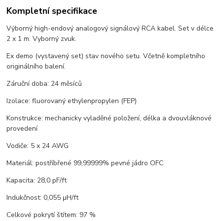
Kompletní specifikace
Výborný high-endový analogový signálový RCA kabel. Set v délce
2 x 1 m. Vyborný zvuk.
Ex demo (vystavený set) stav nového setu. Včetně kompletního
originálního balení.
Záruční doba: 24 měsíců
Izolace: fluorovaný ethylenpropylen (FEP)
Konstrukce: mechanicky vyladěné položení, délka a dvouvláknové
provedení
Vodiče: 5 x 24 AWG
Materiál: postříbřené 99,99999% pevné jádro OFC
Kapacita: 28,0 pF/ft
Indukčnost: 0,055 μH/ft
Celkové pokrytí štítem: 97 %