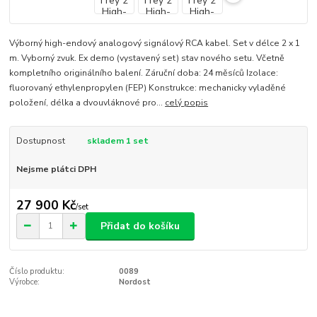
Výborný high-endový analogový signálový RCA kabel. Set v délce 2 x 1
m. Vyborný zvuk. Ex demo (vystavený set) stav nového setu. Včetně
kompletního originálního balení. Záruční doba: 24 měsíců Izolace:
fluorovaný ethylenpropylen (FEP) Konstrukce: mechanicky vyladěné
položení, délka a dvouvláknové pro...
celý popis
Dostupnost
skladem 1 set
Nejsme plátci DPH
27 900 Kč
/
set
Přidat do košíku
Číslo produktu:
0089
Výrobce:
Nordost