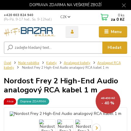
DOPRAVA ZDARMA NA VEŠKERÉ ZBOŽÍ
0
ks
+420 603 824 940
CZK
za
0 Kč
(Po-Pá, 9-17 hod., So, 9-12hod.)
Menu
Hledat
Úvod
Naše nabídka
Kabely
Analogové kabely
Analogové RCA
kabely
Nordost Frey 2 High-End Audio analogový RCA kabel 1 m
Nordost Frey 2 High-End Audio
analogový RCA kabel 1 m
46 490 Kč
Akce
Doprava ZDARMA
- 40 %