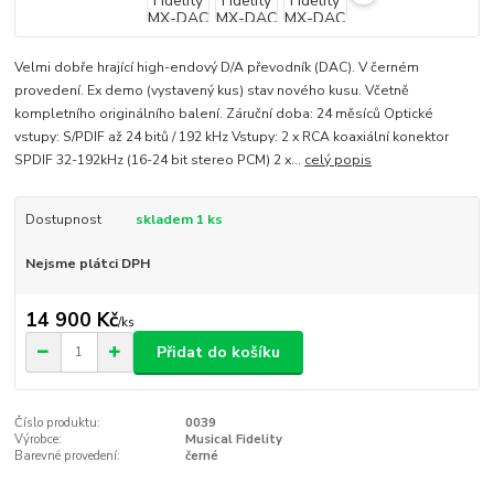
Velmi dobře hrající high-endový D/A převodník (DAC). V černém
provedení. Ex demo (vystavený kus) stav nového kusu. Včetně
kompletního originálního balení. Záruční doba: 24 měsíců Optické
vstupy: S/PDIF až 24 bitů / 192 kHz Vstupy: 2 x RCA koaxiální konektor
SPDIF 32-192kHz (16-24 bit stereo PCM) 2 x...
celý popis
Dostupnost
skladem 1 ks
Nejsme plátci DPH
14 900 Kč
/
ks
Přidat do košíku
Číslo produktu:
0039
Výrobce:
Musical Fidelity
Barevné provedení:
černé