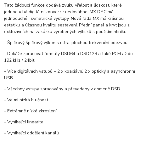
Tato žádoucí funkce dodává zvuku vřelost a lidskost, které
jednoduchá digitální konverze nedosáhne. MX DAC má
jednoduché i symetrické výstupy. Nová řada MX má krásnou
estetiku a úžasnou kvalitu sestavení. Přední panel a kryt jsou z
exkluzivních na zakázku vyrobených výlisků s použitím hliníku.
- Špičkový špičkový výkon s ultra-plochou frekvenční odezvou
- Dokáže zpracovat formáty DSD64 a DSD128 a také PCM až do
192 kHz / 24bit
- Více digitálních vstupů – 2 x koaxiální, 2 x optický a asynchronní
USB
- Všechny vstupy zpracovány a převedeny v doméně DSD
- Velmi nízká hlučnost
- Extrémně nízké zkreslení
- Vynikající linearita
- Vynikající oddělení kanálů