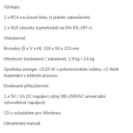
Výstupy:
1 x RCA na úrovni linky (s jedním zakončením)
1 x XLR zásuvky (symetrické) na EIA RS-297-A
Všeobecné:
Rozměry (Š x V x H): 220 x 53 x 215 mm
Hmotnost (rozbalené / zabalené): 1,9 kg / 2,4 kg
Spotřeba energie: <0,25 W v pohotovostním režimu, <1 Watt
maximální v běžném provozu
Dodávané příslušenství:
1 x 5V / 2A DC napájecí zdroj (90-250VAC univerzální
celosvětové napájení)
CD s ovladačem pro Windows
Uživatelský manuál