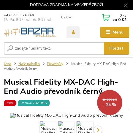
DOPRAVA ZDARMA NA VEŠKERÉ ZBOŽÍ
0
ks
+420 603 824 940
CZK
za
0 Kč
(Po-Pá, 9-17 hod., So, 9-12hod.)
Menu
Hledat
Úvod
Naše nabídka
Převodníky
Musical Fidelity MX-DAC High-End
Audio převodník černý
Musical Fidelity MX-DAC High-
End Audio převodník černý
19 990 Kč
Akce
Doprava ZDARMA
- 25 %