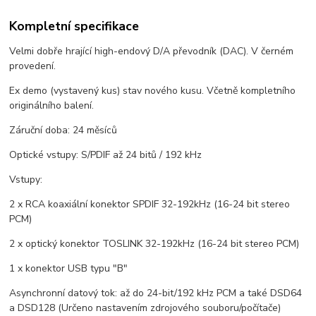
Kompletní specifikace
Velmi dobře hrající high-endový D/A převodník (DAC). V černém
provedení.
Ex demo (vystavený kus) stav nového kusu. Včetně kompletního
originálního balení.
Záruční doba: 24 měsíců
Optické vstupy: S/PDIF až 24 bitů / 192 kHz
Vstupy:
2 x RCA koaxiální konektor SPDIF 32-192kHz (16-24 bit stereo
PCM)
2 x optický konektor TOSLINK 32-192kHz (16-24 bit stereo PCM)
1 x konektor USB typu "B"
Asynchronní datový tok: až do 24-bit/192 kHz PCM a také DSD64
a DSD128 (Určeno nastavením zdrojového souboru/počítače)