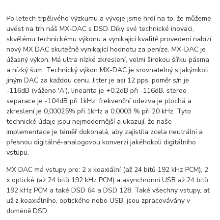
Po letech trpělivého výzkumu a vývoje jsme hrdí na to, že můžeme
uvést na trh náš MX-DAC s DSD. Díky své technické inovaci,
skvělému technickému výkonu a vynikající kvalitě provedení nabízí
nový MX DAC skutečně vynikající hodnotu za peníze. MX-DAC je
úžasný výkon. Má ultra nízké zkreslení, velmi širokou šířku pásma
a nízký šum. Technický výkon MX-DAC je srovnatelný s jakýmkoli
jiným DAC za každou cenu. Jitter je asi 12 pps, poměr s/n je
-116dB (váženo 'A'), linearita je +0,2dB při -116dB, stereo
separace je -104dB při 1kHz, frekvenční odezva je plochá a
zkreslení je 0,00025% při 1kHz a 0,0003 % při 20 kHz. Tyto
technické údaje jsou nejmodernější a ukazují, že naše
implementace je téměř dokonalá, aby zajistila zcela neutrální a
přesnou digitálně-analogovou konverzi jakéhokoli digitálního
vstupu.
MX DAC má vstupy pro: 2 x koaxiální (až 24 bitů 192 kHz PCM), 2
x optické (až 24 bitů 192 kHz PCM) a asynchronní USB až 24 bitů
192 kHz PCM a také DSD 64 a DSD 128. Také všechny vstupy, ať
už z koaxiálního, optického nebo USB, jsou zpracovávány v
doméně DSD.