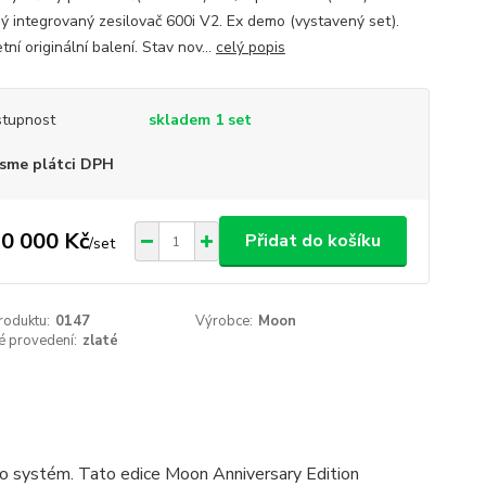
ý integrovaný zesilovač 600i V2. Ex demo (vystavený set).
ní originální balení. Stav nov...
celý popis
tupnost
skladem 1 set
sme plátci DPH
0 000 Kč
Přidat do košíku
/
set
roduktu:
0147
Výrobce:
Moon
é provedení:
zlaté
io systém. Tato edice Moon Anniversary Edition