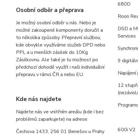
680D
Osobní odběr a přeprava
Roon Re
Je možný osobní odběr u nás. Nebo je
DSD a MQ
možné zakoupené komponenty doručit a
Services
to několika způsoby. Přepravní službou,
kde obvykle využíváme služeb DPD nebo
Synchroni
PPL a u menších zásilek do 10Kg
Zásilkovnu. Ale také je tu možnost po
9 digitá
předchozí dohodě využít i naši individuální
Napájení
přepravu v rámci ČR a nebo EU.
12 stupň
(nezávisl
Kde nás najdete
Programo
Najdete nás ve vnitřním areálu (kde i bez
problémů zaparkujete) na adrese:
600i V2
Čechova 1433, 256 01 Benešov u Prahy