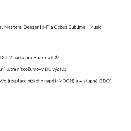
al Masters, Deezer Hi-Fi a Qobuz Sublime+ Music
 aptXTM audio pro Bluetooth®
ní, ultra nízkošumový DC výstup
oVo (regulace nízkého napětí MOON) a 4 stupně i2DCf
e