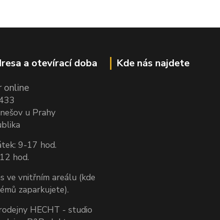
resa a otevírací doba
Kde nás najdete
 online
1433
nešov u Prahy
blika
tek: 9-17 hod.
-12 hod.
s ve vnitřním areálu (kde
lémů zaparkujete).
prodejny HECHT - studio