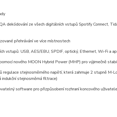
ady
A dekódování ze všech digitálních vstupů Spotify Connect, Tid
zované přehrávání ve více místnostech
lních vstupů: USB, AES/EBU, SPDIF, optický, Ethernet, Wi-Fi a
 pomocí nového MOON Hybrid Power (MHP) pro výjimečně stabil
ů regulace stejnosměrného napětí, která zahrnuje 2 stupně M-L
á indukční stejnosměrná filtrace)
vatelný software pro přizpůsobení rozhraní koncového uživatel