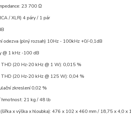
impedance: 23 700 Ω
CA / XLR) 4 páry / 1 pár
dB
ní odezva (plný rozsah) 10Hz - 100kHz +0/-0,1dB
y @ 1 kHz -100 dB
í THD (20 Hz-20 kHz @ 1 W): 0,015 %
í THD (20 Hz-20 kHz @ 125 W): 0,04 %
lační zkreslení 0,02 %
 hmotnost: 21 kg / 48 lb
šířka x výška x hloubka): 476 x 102 x 460 mm / 18,75 x 4,0 x 