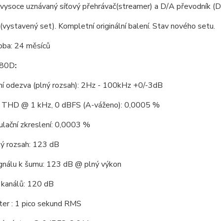
 vysoce uznávaný síťový přehrávač(streamer) a D/A převodník (
vystavený set). Kompletní originální balení. Stav nového setu.
oba: 24 měsíců
80D
:
ní odezva (plný rozsah): 2Hz - 100kHz +0/-3dB
í THD @ 1 kHz, 0 dBFS (A-váženo): 0,0005 %
lační zkreslení: 0,0003 %
ý rozsah: 123 dB
gnálu k šumu: 123 dB @ plný výkon
 kanálů: 120 dB
itter : 1 pico sekund RMS