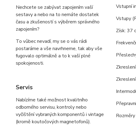
Vstupní 
Nechcete se zabývat zapojením vaší
sestavy a nebo na to nemáte dostatek
Vstupy (R
času a zkušeností s výběrem správného
zapojením?
Získ: 37 
To vůbec nevadí, my se o vás rádi
Frekvenč
postaráme a vše navrhneme, tak aby vše
Přeslech
fugovalo optimálně a to k vaší plné
spokojenosti.
Zkreslen
Zkreslen
Servis
Intermodu
Nabízíme také možnost kvalitního
Přepravní
odborného servisu, kontroly nebo
vyčištění vybraných komponentů i vintage
Rozměry (
(kromě koutočových magnetofonů).