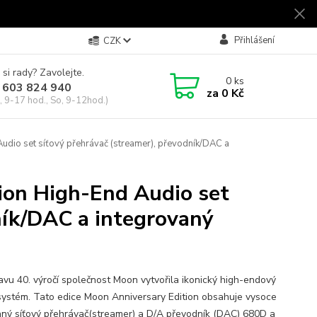
Přihlášení
CZK
 si rady? Zavolejte.
0
ks
 603 824 940
za
0 Kč
, 9-17 hod., So, 9-12hod.)
udio set síťový přehrávač (streamer), převodník/DAC a
ion High-End Audio set
ník/DAC a integrovaný
avu 40. výročí společnost Moon vytvořila ikonický high-endový
systém. Tato edice Moon Anniversary Edition obsahuje vysoce
ný síťový přehrávač(streamer) a D/A převodník (DAC) 680D a