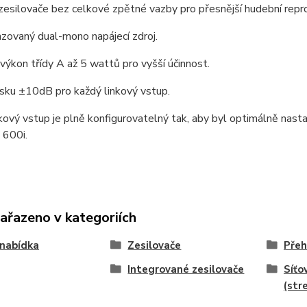
silovače bez celkové zpětné vazby pro přesnější hudební repro
zovaný dual-mono napájecí zdroj.
výkon třídy A až 5 wattů pro vyšší účinnost.
sku ±10dB pro každý linkový vstup.
kový vstup je plně konfigurovatelný tak, aby byl optimálně nast
i 600i.
zařazeno v kategoriích
nabídka
Zesilovače
Přeh
Integrované zesilovače
Síťo
(str