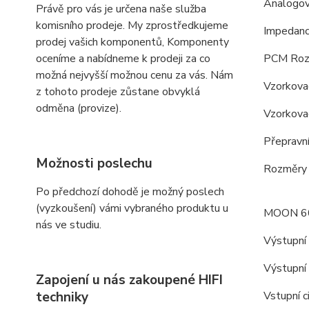
Analogov
Právě pro vás je určena naše služba
komisního prodeje. My zprostředkujeme
Impedanc
prodej vašich komponentů, Komponenty
oceníme a nabídneme k prodeji za co
PCM Rozs
možná nejvyšší možnou cenu za vás. Nám
Vzorkova
z tohoto prodeje zůstane obvyklá
odměna (provize).
Vzorkov
Přepravní
Možnosti poslechu
Rozměry (
Po předchozí dohodě je možný poslech
(vyzkoušení) vámi vybraného produktu u
MOON 60
nás ve studiu.
Výstupní
Výstupní
Zapojení u nás zakoupené HIFI
techniky
Vstupní c