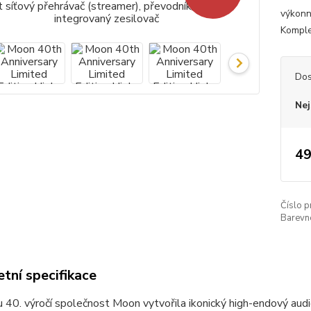
výkonn
Komplet
Dos
Nej
49
Číslo p
Barevn
tní specifikace
 40. výročí společnost Moon vytvořila ikonický high-endový aud