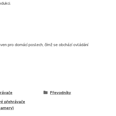
dukci.
aven pro domácí poslech, čímž se obchází ovládání
rávače
Převodníky
vé přehrávače
eamery)