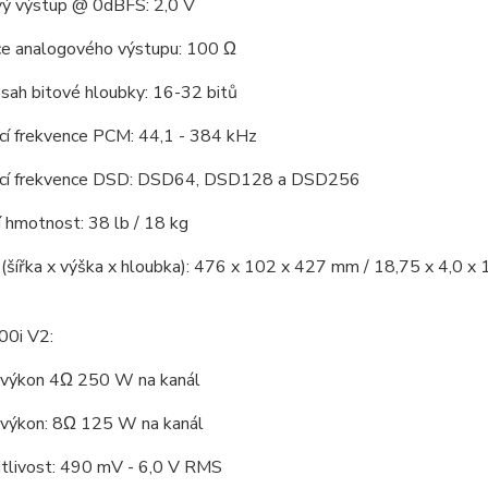
ý výstup @ 0dBFS: 2,0 V
e analogového výstupu: 100 Ω
ah bitové hloubky: 16-32 bitů
cí frekvence PCM: 44,1 - 384 kHz
ací frekvence DSD: DSD64, DSD128 a DSD256
 hmotnost: 38 lb / 18 kg
šířka x výška x hloubka): 476 x 102 x 427 mm / 18,75 x 4,0 x 
0i V2:
 výkon 4Ω 250 W na kanál
 výkon: 8Ω 125 W na kanál
itlivost: 490 mV - 6,0 V RMS