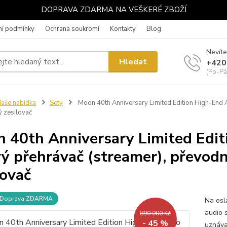
DOPRAVA ZDARMA NA VEŠKERÉ ZBOŽÍ
í podmínky
Ochrana soukromí
Kontakty
Blog
Nevíte
Hledat
+420
(Po-Pá
aše nabídka
Sety
Moon 40th Anniversary Limited Edition High-End A
ý zesilovač
 40th Anniversary Limited Edit
vý přehrávač (streamer), převod
lovač
Doprava ZDARMA
Na osl
audio 
890 000 Kč
- 45 %
uznáva