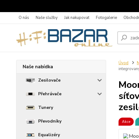
O nás
Naše služby
Jak nakupovat
Fotogalerie
Obchodn
Úvod
N
Naše nabídka
integrovan
Zesilovače
Moon
síťo
Přehrávače
zesi
Tunery
Převodníky
Akce
Equalizéry