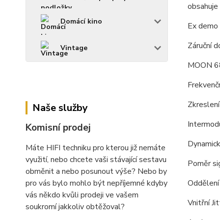
obsahuje
Domácí kino
Ex demo (
Záruční d
Vintage
MOON 6
Frekvenč
Zkreslen
Naše služby
Intermodu
Komisní prodej
Dynamick
Máte HIFI techniku pro kterou již nemáte
využití, nebo chcete vaši stávající sestavu
Poměr si
obměnit a nebo posunout výše? Nebo by
pro vás bylo mohlo být nepříjemné kdyby
Oddělení
vás někdo kvůli prodeji ve vašem
Vnitřní J
soukromí jakkoliv obtěžoval?