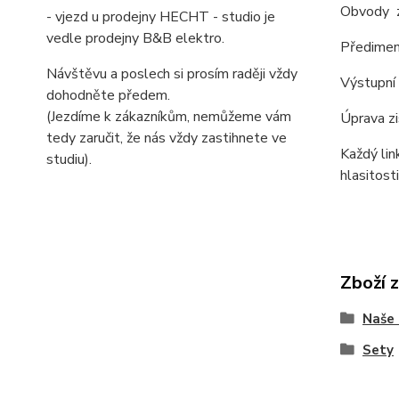
Obvody ze
- vjezd u prodejny HECHT - studio je
vedle prodejny B&B elektro.
Předimen
Návštěvu a poslech si prosím raději vždy
Výstupní 
dohodněte předem.
(Jezdíme k zákazníkům, nemůžeme vám
Úprava zi
tedy zaručit, že nás vždy zastihnete ve
Každý lin
studiu).
hlasitost
Zboží 
Naše 
Sety