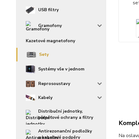
USB filtry
Gramofony
Kazetové magnetofony
Sety
Systémy vše v jednom
Reprosoustavy
Kabely
Distribuční jednotky,
přepěťové ochrany a filtry
Komple
Antirezonanční podložky
Na oslavu
a kabelové podpěry