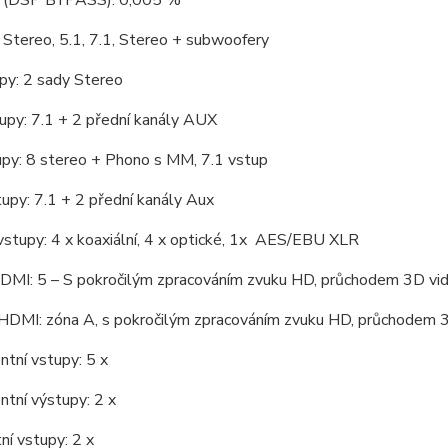
í (DSP BYPASS): 0,005 %
 Stereo, 5.1, 7.1, Stereo + subwoofery
py: 2 sady Stereo
upy: 7.1 + 2 přední kanály AUX
py: 8 stereo + Phono s MM, 7.1 vstup
upy: 7.1 + 2 přední kanály Aux
 vstupy: 4 x koaxiální, 4 x optické, 1x AES/EBU XLR
DMI: 5 – S pokročilým zpracováním zvuku HD, průchodem 3D vi
HDMI: zóna A, s pokročilým zpracováním zvuku HD, průchodem 
tní vstupy: 5 x
tní výstupy: 2 x
ní vstupy: 2 x