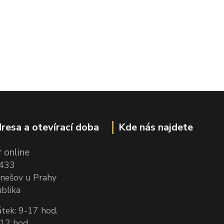
resa a otevírací doba
Kde nás najdete
 online
1433
nešov u Prahy
blika
tek: 9-17 hod.
-12 hod.