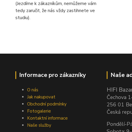
(Jezdíme k zákazníkům, nemůžeme vám
tedy zaručit, že nás vždy zastihnete ve
studiu).
Informace pro zákazníky
Naše ad
HIFI Bazar
O nás
Čechova 
Jak nakupovat
Obchodní podmínky
256 01 Be
Fotogalerie
Česká repu
Kontaktní informace
Pondělí-Pá
Naše služby
Sobota: 9