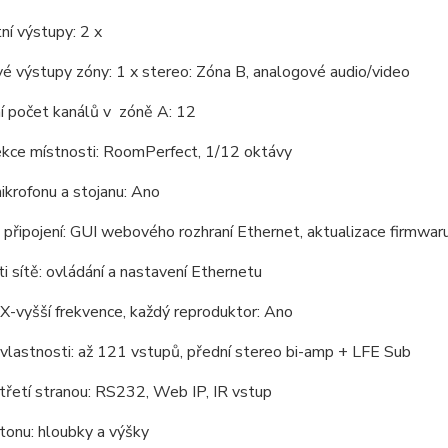
ní výstupy: 2 x
 výstupy zóny: 1 x stereo: Zóna B, analogové audio/video
í počet kanálů v zóně A: 12
kce místnosti: RoomPerfect, 1/12 oktávy
krofonu a stojanu: Ano
 připojení: GUI webového rozhraní Ethernet, aktualizace firmwa
i sítě: ovládání a nastavení Ethernetu
X-vyšší frekvence, každý reproduktor: Ano
 vlastnosti: až 121 vstupů, přední stereo bi-amp + LFE Sub
třetí stranou: RS232, Web IP, IR vstup
tonu: hloubky a výšky