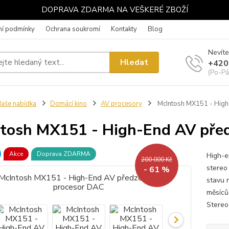
DOPRAVA ZDARMA NA VEŠKERÉ ZBOŽÍ
í podmínky
Ochrana soukromí
Kontakty
Blog
Nevíte
Hledat
+420
(Po-Pá
aše nabídka
Domácí kino
AV procesory
McIntosh MX151 - High
tosh MX151 - High-End AV před
Akce
Doprava ZDARMA
High-e
200 000 Kč
stereo
- 61 %
stavu 
měsíců
Stereo