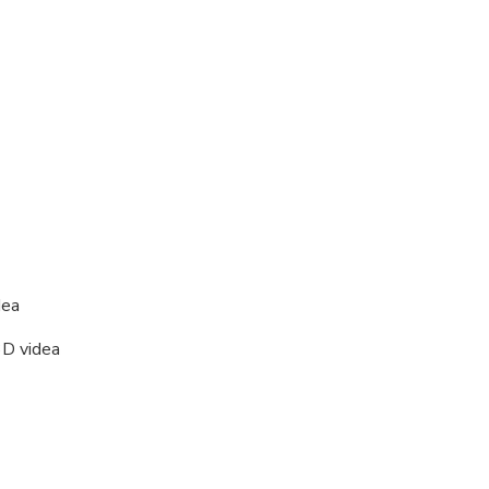
dea
3D videa