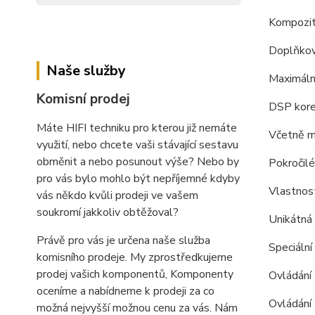
Kompozit
Doplňkové
Naše služby
Maximáln
Komisní prodej
DSP kore
Máte HIFI techniku pro kterou již nemáte
Včetně mi
využití, nebo chcete vaši stávající sestavu
obměnit a nebo posunout výše? Nebo by
Pokročilé
pro vás bylo mohlo být nepříjemné kdyby
Vlastnost
vás někdo kvůli prodeji ve vašem
soukromí jakkoliv obtěžoval?
Unikátná 
Právě pro vás je určena naše služba
Speciální
komisního prodeje. My zprostředkujeme
prodej vašich komponentů, Komponenty
Ovládání 
oceníme a nabídneme k prodeji za co
Ovládání 
možná nejvyšší možnou cenu za vás. Nám