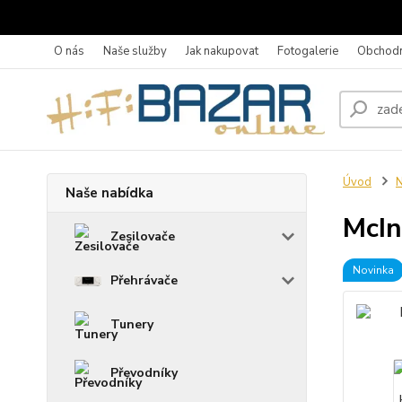
O nás
Naše služby
Jak nakupovat
Fotogalerie
Obchodn
Úvod
N
Naše nabídka
McIn
Zesilovače
Novinka
Přehrávače
Tunery
Převodníky