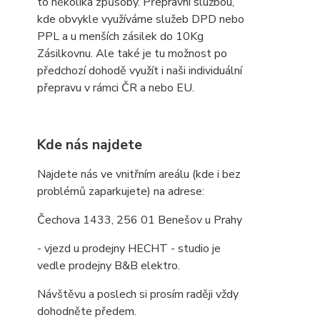
to několika způsoby. Přepravní službou,
kde obvykle využíváme služeb DPD nebo
PPL a u menších zásilek do 10Kg
Zásilkovnu. Ale také je tu možnost po
předchozí dohodě využít i naši individuální
přepravu v rámci ČR a nebo EU.
Kde nás najdete
Najdete nás ve vnitřním areálu (kde i bez
problémů zaparkujete) na adrese:
Čechova 1433, 256 01 Benešov u Prahy
- vjezd u prodejny HECHT - studio je
vedle prodejny B&B elektro.
Návštěvu a poslech si prosím raději vždy
dohodněte předem.