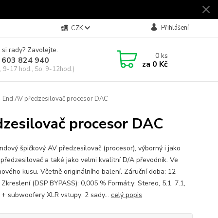
Přihlášení
CZK
 si rady? Zavolejte.
0
ks
 603 824 940
za
0 Kč
, 9-17 hod., So, 9-12hod.)
-End AV předzesilovač procesor DAC
zesilovač procesor DAC
ndový špičkový AV předzesilovač (procesor), výborný i jako
 předzesilovač a také jako velmi kvalitní D/A převodník. Ve
nového kusu. Včetně originálního balení. Záruční doba: 12
 Zkreslení (DSP BYPASS): 0,005 % Formát:y: Stereo, 5.1, 7.1,
 + subwoofery XLR vstupy: 2 sady...
celý popis