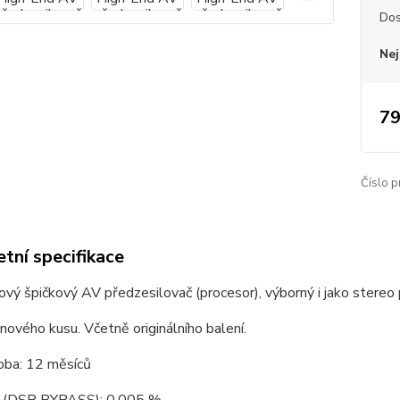
Dos
Nej
79
Číslo p
tní specifikace
vý špičkový AV předzesilovač (procesor), výborný i jako stereo 
nového kusu. Včetně originálního balení.
oba: 12 měsíců