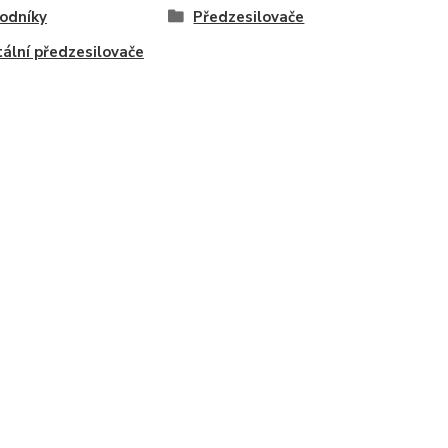
odníky
Předzesilovače
tální předzesilovače