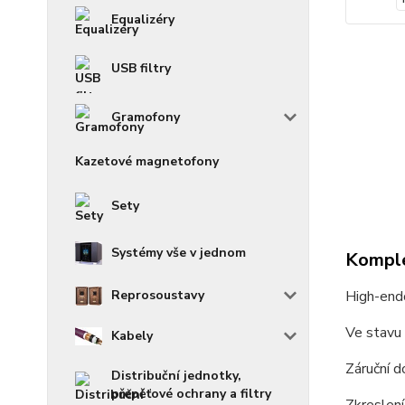
Equalizéry
USB filtry
Gramofony
Kazetové magnetofony
Sety
Systémy vše v jednom
Komple
High-endo
Reprosoustavy
Ve stavu 
Kabely
Záruční d
Distribuční jednotky,
přepěťové ochrany a filtry