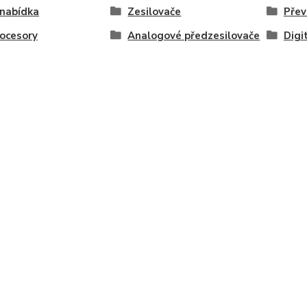
nabídka
Zesilovače
Přev
ocesory
Analogové předzesilovače
Digi