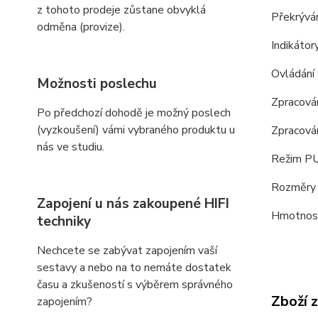
z tohoto prodeje zůstane obvyklá
Překrývá
odměna (provize).
Indikátor
Ovládání 
Možnosti poslechu
Zpracován
Po předchozí dohodě je možný poslech
(vyzkoušení) vámi vybraného produktu u
Zpracová
nás ve studiu.
Režim P
Rozměry 
Zapojení u nás zakoupené HIFI
Hmotnost:
techniky
Nechcete se zabývat zapojením vaší
sestavy a nebo na to nemáte dostatek
času a zkušeností s výběrem správného
Zboží 
zapojením?