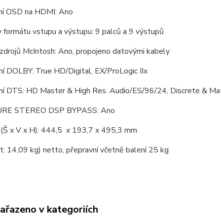
ní OSD na HDMI: Ano
y formátu vstupu a výstupu: 9 palců a 9 výstupů
zdrojů McIntosh: Ano, propojeno datovými kabely
í DOLBY: True HD/Digital, EX/ProLogic IIx
ní DTS: HD Master & High Res. Audio/ES/96/24, Discrete & Mat
URE STEREO DSP BYPASS: Ano
(Š x V x H): 444,5 x 193,7 x 495,3 mm
 14,09 kg) netto, přepravní včetně balení 25 kg
zařazeno v kategoriích