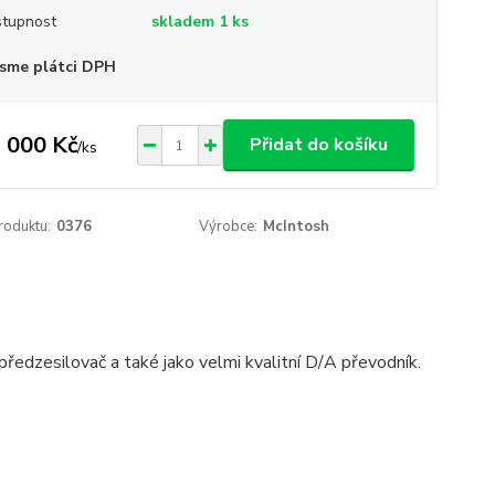
tupnost
skladem 1 ks
sme plátci DPH
 000 Kč
Přidat do košíku
/
ks
roduktu:
0376
Výrobce:
McIntosh
předzesilovač a také jako velmi kvalitní D/A převodník.