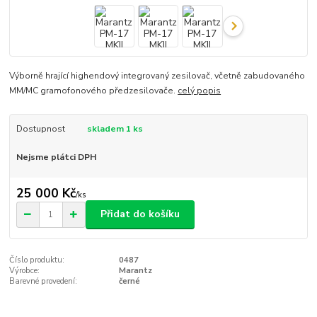
Výborně hrající highendový integrovaný zesilovač, včetně zabudovaného
MM/MC gramofonového předzesilovače.
celý popis
Dostupnost
skladem 1 ks
Nejsme plátci DPH
25 000 Kč
/
ks
Přidat do košíku
Číslo produktu:
0487
Výrobce:
Marantz
Barevné provedení:
černé