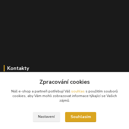
Kontakty
Zpracování cookies
+420 603 824 940
(Po-Pá, 9-17 hod., So, 9-12hod.)
Náš e-shop a partneři potřebují Váš
souhlas
s použitím souborů
cookies, aby Vám mohli zobrazovat informace týkající se Vašich
info@hifibazar.online
zájmů.
Souhlasím
Nastavení