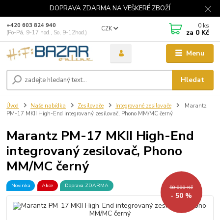
DOPRAVA ZDARMA NA VEŠKERÉ ZBOŽÍ
0
ks
+420 603 824 940
CZK
za
0 Kč
(Po-Pá, 9-17 hod., So, 9-12hod.)
Menu
Hledat
Úvod
Naše nabídka
Zesilovače
Integrované zesilovače
Marantz
PM-17 MKII High-End integrovaný zesilovač, Phono MM/MC černý
Marantz PM-17 MKII High-End
integrovaný zesilovač, Phono
MM/MC černý
Novinka
Akce
Doprava ZDARMA
50 000 Kč
- 50 %