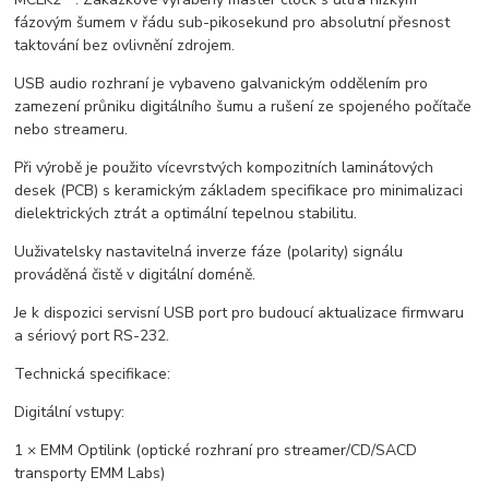
fázovým šumem v řádu sub-pikosekund pro absolutní přesnost
taktování bez ovlivnění zdrojem.
USB audio rozhraní je vybaveno galvanickým oddělením pro
zamezení průniku digitálního šumu a rušení ze spojeného počítače
nebo streameru.
Při výrobě je použito vícevrstvých kompozitních laminátových
desek (PCB) s keramickým základem specifikace pro minimalizaci
dielektrických ztrát a optimální tepelnou stabilitu.
Uuživatelsky nastavitelná inverze fáze (polarity) signálu
prováděná čistě v digitální doméně.
Je k dispozici servisní USB port pro budoucí aktualizace firmwaru
a sériový port RS-232.
Technická specifikace:
Digitální vstupy:
1 × EMM Optilink (optické rozhraní pro streamer/CD/SACD
transporty EMM Labs)