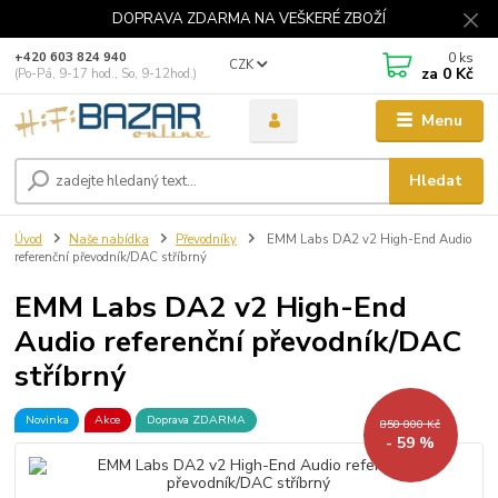
DOPRAVA ZDARMA NA VEŠKERÉ ZBOŽÍ
0
ks
+420 603 824 940
CZK
za
0 Kč
(Po-Pá, 9-17 hod., So, 9-12hod.)
Menu
Hledat
Úvod
Naše nabídka
Převodníky
EMM Labs DA2 v2 High-End Audio
referenční převodník/DAC stříbrný
EMM Labs DA2 v2 High-End
Audio referenční převodník/DAC
stříbrný
Novinka
Akce
Doprava ZDARMA
850 000 Kč
- 59 %