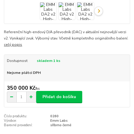
Referenční high-endový D/A převodník (DAC) v aktuální nejnovější verzi
v2. Vynikající zvuk. Výborný stav. Včetně kompletního originálního balení.
celý popis
Dostupnost
skladem 1 ks
Nejsme plátci DPH
350 000 Kč
/
ks
Přidat do košíku
Číslo produktu:
0260
Výrobce:
Emm Labs
Barevné provedení:
sříbrno černé