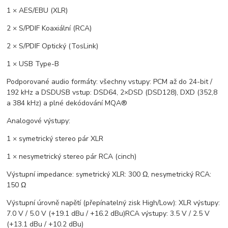
1 × AES/EBU (XLR)
2 × S/PDIF Koaxiální (RCA)
2 × S/PDIF Optický (TosLink)
1 × USB Type-B
Podporované audio formáty: všechny vstupy: PCM až do 24-bit /
192 kHz a DSDUSB vstup: DSD64, 2×DSD (DSD128), DXD (352,8
a 384 kHz) a plné dekódování MQA®
Analogové výstupy:
1 × symetrický stereo pár XLR
1 × nesymetrický stereo pár RCA (cinch)
Výstupní impedance: symetrický XLR: 300 Ω, nesymetrický RCA:
150 Ω
Výstupní úrovně napětí (přepínatelný zisk High/Low): XLR výstupy:
7.0 V / 5.0 V (+19.1 dBu / +16.2 dBu)RCA výstupy: 3.5 V / 2.5 V
(+13.1 dBu / +10.2 dBu)