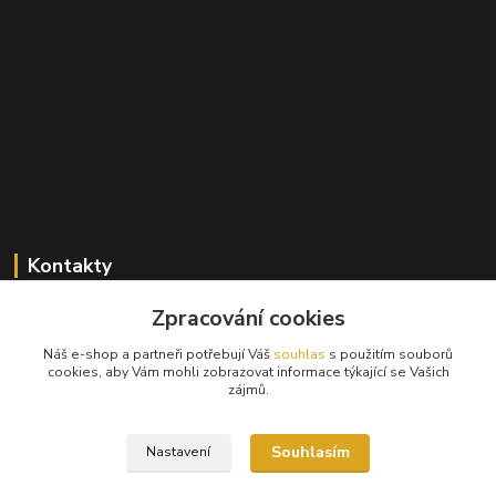
Kontakty
+420 603 824 940
Zpracování cookies
(Po-Pá, 9-17 hod., So, 9-12hod.)
Náš e-shop a partneři potřebují Váš
souhlas
s použitím souborů
cookies, aby Vám mohli zobrazovat informace týkající se Vašich
info@hifibazar.online
zájmů.
Souhlasím
Nastavení