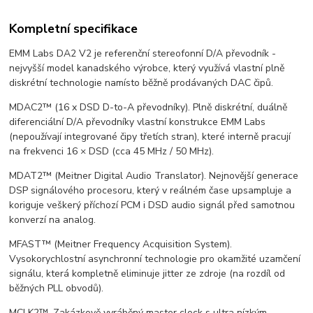
Kompletní specifikace
EMM Labs DA2 V2 je referenční stereofonní D/A převodník -
nejvyšší model kanadského výrobce, který využívá vlastní plně
diskrétní technologie namísto běžně prodávaných DAC čipů.
MDAC2™ (16 x DSD D-to-A převodníky). Plně diskrétní, duálně
diferenciální D/A převodníky vlastní konstrukce EMM Labs
(nepoužívají integrované čipy třetích stran), které interně pracují
na frekvenci 16 × DSD (cca 45 MHz / 50 MHz).
MDAT2™ (Meitner Digital Audio Translator). Nejnovější generace
DSP signálového procesoru, který v reálném čase upsampluje a
koriguje veškerý příchozí PCM i DSD audio signál před samotnou
konverzí na analog.
MFAST™ (Meitner Frequency Acquisition System).
Vysokorychlostní asynchronní technologie pro okamžité uzamčení
signálu, která kompletně eliminuje jitter ze zdroje (na rozdíl od
běžných PLL obvodů).
MCLK2™. Zakázkově vyráběný master clock s ultra nízkým