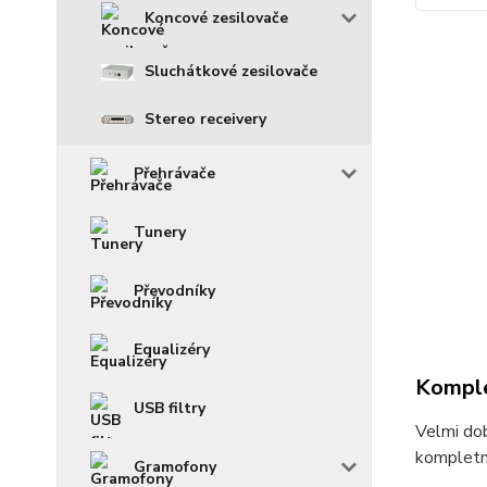
Koncové zesilovače
Sluchátkové zesilovače
Stereo receivery
Přehrávače
Tunery
Převodníky
Equalizéry
Komple
USB filtry
Velmi dob
kompletní
Gramofony