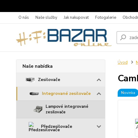
O nás
Naše služby
Jak nakupovat
Fotogalerie
Obchodn
Úvod
N
Naše nabídka
Camb
Zesilovače
Novinka
Integrované zesilovače
Lampové integrované
zesilovače
Předzesilovače