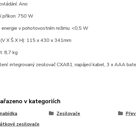
ovládání: Ano
í příkon: 750 W
 energie v pohotovostním režimu: <0,5 W
(V X Š X H): 115 x 430 x 341mm
: 8,7 kg
ení: integrovaný zesilovač CXA81, napájecí kabel, 3 x AAA bateri
zařazeno v kategoriích
nabídka
Zesilovače
Přev
átkové zesilovače