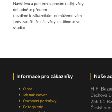
Návštěvu a poslech si prosím raději vždy
dohodněte předem.
(Jezdíme k zákazníkům, nemůžeme vám
tedy zaručit, že nás vždy zastihnete ve
studiu).
Informace pro zákazníky
Naše ad
HIFI Bazar
O nás
Čechova 
Jak nakupovat
Obchodní podmínky
256 01 Be
Fotogalerie
Česká repu