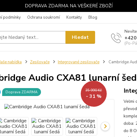
DOPRAVA ZDARMA NA VEŠKERÉ ZBOŽÍ
í podmínky
Ochrana soukromí
Kontakty
Blog
Nevíte
Hledat
+420
(Po-Pá
aše nabídka
Zesilovače
Integrované zesilovače
Cambridge Audi
ridge Audio CXA81 lunarní šed
Inte
35 990 Kč
Doprava ZDARMA
- 31 %
Velmi 
převod
komple
doba: 
do 8 O