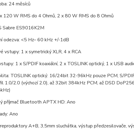
oba: 24 měsíců
2 x 120 W RMS do 4 Ohmů, 2 x 80 W RMS do 8 Ohmů
S Sabre ES9016K2M
ní odezva: <5 Hz– 60 kHz +/-1dB
é vstupy: 1 x symetrický XLR, 4 x RCA
 vstupy: 1 x S/PDIF koaxiální, 2 x TOSLINK optický, 1 x USB audi
ilita: TOSLINK optický: 16/24bit 32-96kHz pouze PCM, S/PDI
ofil 1.0/2.0 (výchozí 2.0), až 32bit 384kHz PCM, až DSD DoP
8kHz)
ý příjmač Bluetooth APTX HD: Ano
ady: Ano
 reproduktory A+B, 3,5mm sluchátka, výstup předzesilovače, vý