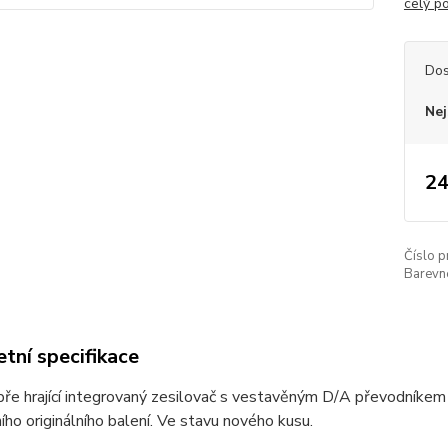
celý p
Dos
Nej
24
Číslo p
Barevn
tní specifikace
ře hrající integrovaný zesilovač s vestavěným D/A převodníkem
ho originálního balení. Ve stavu nového kusu.