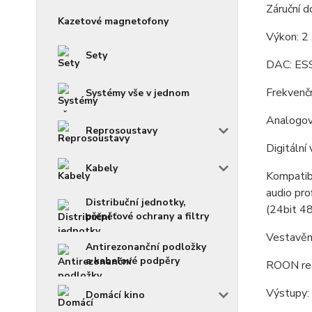
Záruční d
Kazetové magnetofony
Výkon: 
Sety
DAC: ES
Frekvenč
Systémy vše v jednom
Analogov
Reprosoustavy
Digitální
Kabely
Kompatib
audio pr
Distribuční jednotky,
(24bit 4
přepěťové ochrany a filtry
Vestavěn
Antirezonanční podložky
a kabelové podpěry
ROON re
Výstupy:
Domácí kino