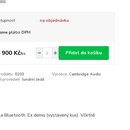
opis
tupnost
na objednávku
sme plátci DPH
 900 Kč
Přidat do košíku
/
ks
roduktu:
0203
Výrobce:
Cambridge Audio
é provedení:
lunární šedá
 a Bluetooth. Ex demo (vystavený kus). Včetně