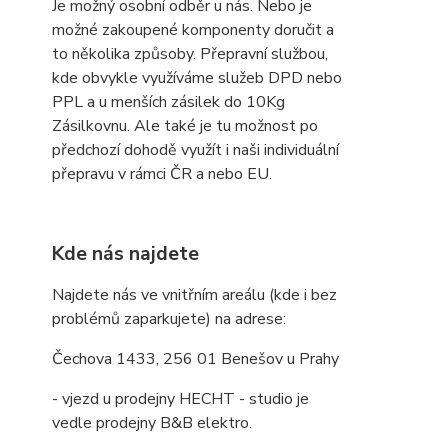
Je možný osobní odběr u nás. Nebo je
možné zakoupené komponenty doručit a
to několika způsoby. Přepravní službou,
kde obvykle využíváme služeb DPD nebo
PPL a u menších zásilek do 10Kg
Zásilkovnu. Ale také je tu možnost po
předchozí dohodě využít i naši individuální
přepravu v rámci ČR a nebo EU.
Kde nás najdete
Najdete nás ve vnitřním areálu (kde i bez
problémů zaparkujete) na adrese:
Čechova 1433, 256 01 Benešov u Prahy
- vjezd u prodejny HECHT - studio je
vedle prodejny B&B elektro.