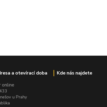
resa a otevírací doba
Kde nás najdete
 online
1433
nešov u Prahy
blika