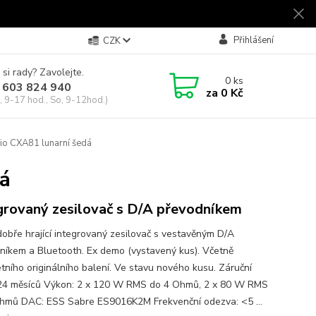
Přihlášení
CZK
 si rady? Zavolejte.
0
ks
 603 824 940
za
0 Kč
, 9-17 hod., So, 9-12hod.)
o CXA81 lunarní šedá
á
grovaný zesilovač s D/A převodníkem
dobře hrající integrovaný zesilovač s vestavěným D/A
níkem a Bluetooth. Ex demo (vystavený kus). Včetně
tního originálního balení. Ve stavu nového kusu. Záruční
24 měsíců Výkon: 2 x 120 W RMS do 4 Ohmů, 2 x 80 W RMS
hmů DAC: ESS Sabre ES9016K2M Frekvenční odezva: <5 ...