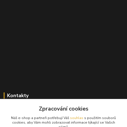
Kontakty
Zpracování cookies
+420 603 824 940
(Po-Pá, 9-17 hod., So, 9-12hod.)
Náš e-shop a partneři potřebují Váš
souhlas
s použitím souborů
cookies, aby Vám mohli zobrazovat informace týkající se Vašich
info@hifibazar.online