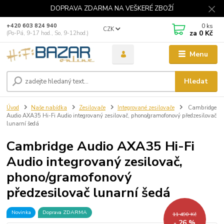
DOPRAVA ZDARMA NA VEŠKERÉ ZBOŽÍ
0
ks
+420 603 824 940
CZK
za
0 Kč
(Po-Pá, 9-17 hod., So, 9-12hod.)
Menu
Hledat
Úvod
Naše nabídka
Zesilovače
Integrované zesilovače
Cambridge
Audio AXA35 Hi-Fi Audio integrovaný zesilovač, phono/gramofonový předzesilovač
lunarní šedá
Cambridge Audio AXA35 Hi-Fi
Audio integrovaný zesilovač,
phono/gramofonový
předzesilovač lunarní šedá
Novinka
Doprava ZDARMA
11 490 Kč
- 26 %