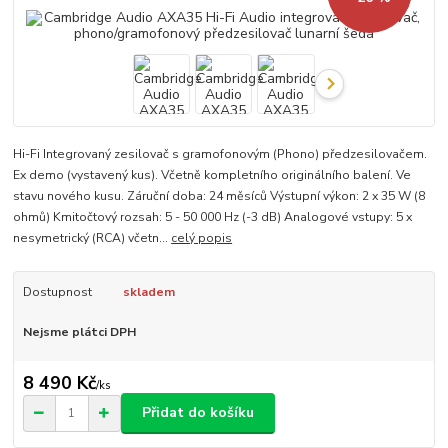
Hi-Fi Integrovaný zesilovač s gramofonovým (Phono) předzesilovačem.
Ex demo (vystavený kus). Včetně kompletního originálního balení. Ve
stavu nového kusu. Záruční doba: 24 měsíců Výstupní výkon: 2 x 35 W (8
ohmů) Kmitočtový rozsah: 5 - 50 000 Hz (-3 dB) Analogové vstupy: 5 x
nesymetrický (RCA) včetn...
celý popis
Dostupnost
skladem
Nejsme plátci DPH
8 490 Kč
/
ks
Přidat do košíku