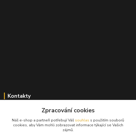
Kontakty
Zpracování cookies
+420 603 824 940
(Po-Pá, 9-17 hod., So, 9-12hod.)
Náš e-shop a partneři potřebují Váš
souhlas
s použitím souborů
cookies, aby Vám mohli zobrazovat informace týkající se Vašich
info@hifibazar.online
zájmů.