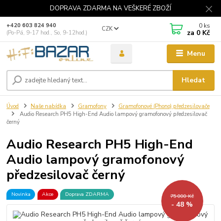
DOPRAVA ZDARMA NA VEŠKERÉ ZBOŽÍ
0
ks
+420 603 824 940
CZK
za
0 Kč
(Po-Pá, 9-17 hod., So, 9-12hod.)
Menu
Hledat
Úvod
Naše nabídka
Gramofony
Gramofonové (Phono) předzesilovače
Audio Research PH5 High-End Audio lampový gramofonový předzesilovač
černý
Audio Research PH5 High-End
Audio lampový gramofonový
předzesilovač černý
Novinka
Akce
Doprava ZDARMA
75 000 Kč
- 48 %