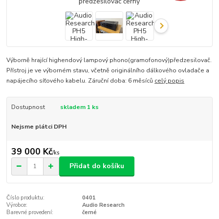
Výborně hrající highendový lampový phono(gramofonový)předzesilovač.
Přístroj je ve výborném stavu, včetně originálního dálkového ovladače a
napájecího síťového kabelu. Záruční doba: 6 měsíců
celý popis
Dostupnost
skladem 1 ks
Nejsme plátci DPH
39 000 Kč
/
ks
Přidat do košíku
Číslo produktu:
0401
Výrobce:
Audio Research
Barevné provedení:
černé