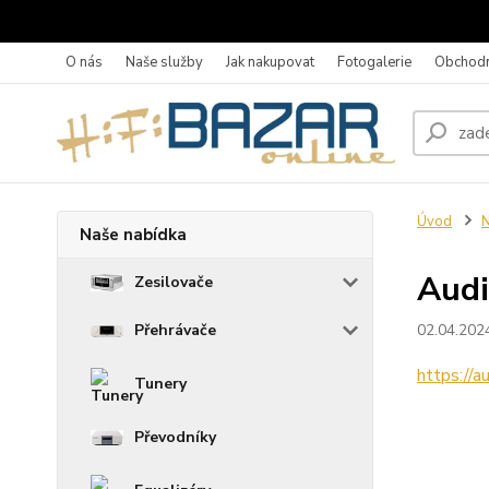
O nás
Naše služby
Jak nakupovat
Fotogalerie
Obchodn
Úvod
N
Naše nabídka
Audi
Zesilovače
Přehrávače
02.04.202
https://a
Tunery
Převodníky