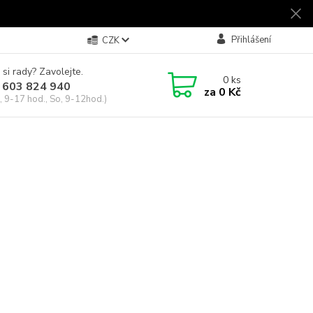
Přihlášení
CZK
 si rady? Zavolejte.
0
ks
 603 824 940
za
0 Kč
, 9-17 hod., So, 9-12hod.)