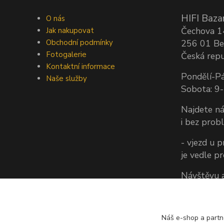
HIFI Bazar
O nás
Čechova 
Jak nakupovat
Obchodní podmínky
256 01 Be
Fotogalerie
Česká repu
Kontaktní informace
Pondělí-Pá
Naše služby
Sobota: 9
Najdete ná
i bez prob
- vjezd u 
je vedle p
Návštěvu a
vždy doho
(Jezdíme k
vám tedy z
Náš e-shop a partn