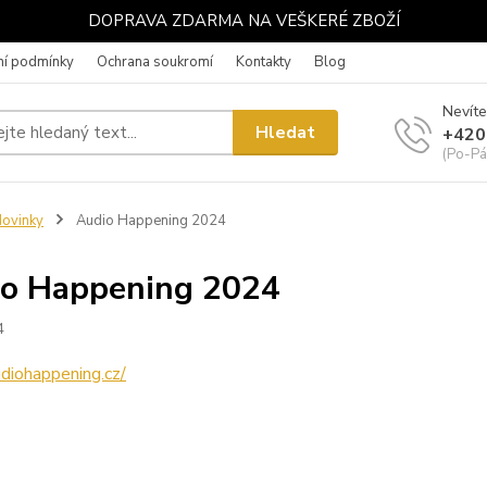
DOPRAVA ZDARMA NA VEŠKERÉ ZBOŽÍ
í podmínky
Ochrana soukromí
Kontakty
Blog
Nevíte
Hledat
+420
(Po-Pá
ovinky
Audio Happening 2024
o Happening 2024
4
udiohappening.cz/