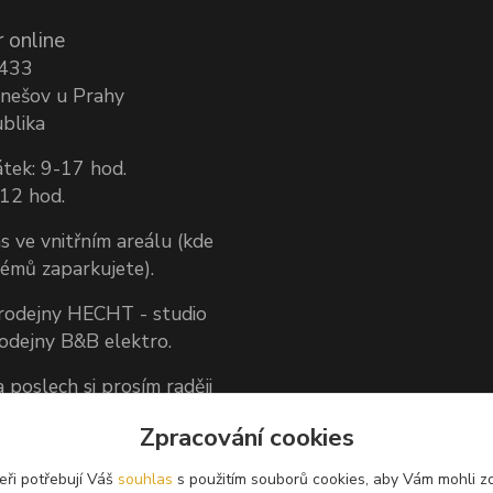
 online
1433
nešov u Prahy
blika
tek: 9-17 hod.
-12 hod.
s ve vnitřním areálu (kde
lémů zaparkujete).
prodejny HECHT - studio
rodejny B&B elektro.
 poslech si prosím raději
dněte předem.
Zpracování cookies
 zákazníkům, nemůžeme
aručit, že nás vždy
eři potřebují Váš
souhlas
s použitím souborů cookies, aby Vám mohli z