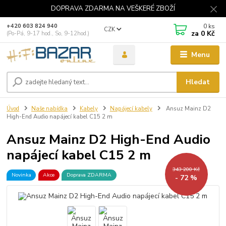
DOPRAVA ZDARMA NA VEŠKERÉ ZBOŽÍ
0
ks
+420 603 824 940
CZK
za
0 Kč
(Po-Pá, 9-17 hod., So, 9-12hod.)
Menu
Hledat
Úvod
Naše nabídka
Kabely
Napájecí kabely
Ansuz Mainz D2
High-End Audio napájecí kabel C15 2 m
Ansuz Mainz D2 High-End Audio
napájecí kabel C15 2 m
343 200 Kč
Novinka
Akce
Doprava ZDARMA
- 72 %