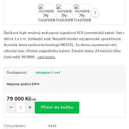
Špičkový high-endový analogový signálový XLR (symetrický) kabel. Set v
délce 2 x 1 m. Vynikající zvuk. Nejvyšší model od japonské společnosti
Acrolink, který využivá technologii MEXCEL. Ex demo (vystavený set)
výborný stav. Včetně originálního balení. Záruční doba: 24 měsíců Ultra
čistá měď: 99,9999...
celý popis
Dostupnost
skladem 1 set
Nejsme plátci DPH
79 000 Kč
/
set
Přidat do košíku
Číslo produktu:
0143