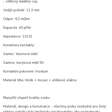
- stříbrný měděný cop
Vnější průměr: 11,3 mm
Odpor: 9,2 mΩ/m
Kapacita: 40 pF/m
Impedance: 110 Ω
Konektory kontakty:
Samec: teluriová měď
Samice: beryliová měď 50
Kontaktní pokovení: rhodium
Materiál těla: hliník + mosaz + uhlíkové vlákno
Nejvyšší stupeň kvality zvuku
Materiál, design a konstrukce - všechny prvky nezbytné pro čistý
přenos signálu byly technicky prozkoumány, aby poskytovaly