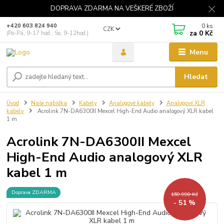
DOPRAVA ZDARMA NA VEŠKERÉ ZBOŽÍ
0
ks
+420 603 824 940
CZK
za
0 Kč
(Po-Pá, 9-17 hod., So, 9-12hod.)
Menu
Hledat
Úvod
Naše nabídka
Kabely
Analogové kabely
Analogové XLR
kabely
Acrolink 7N-DA6300II Mexcel High-End Audio analogový XLR kabel
1 m
Acrolink 7N-DA6300II Mexcel
High-End Audio analogový XLR
kabel 1 m
Doprava ZDARMA
159 990 Kč
- 51 %