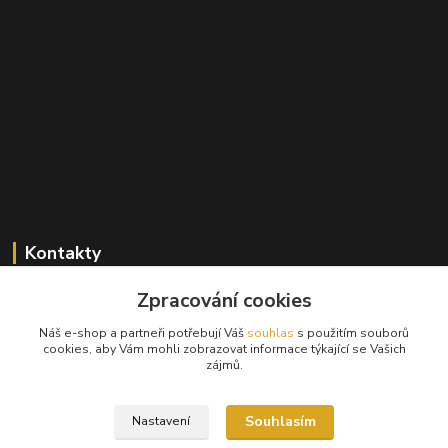
Kontakty
Zpracování cookies
+420 603 824 940
(Po-Pá, 9-17 hod., So, 9-12hod.)
Náš e-shop a partneři potřebují Váš
souhlas
s použitím souborů
cookies, aby Vám mohli zobrazovat informace týkající se Vašich
info@hifibazar.online
zájmů.
Souhlasím
Nastavení