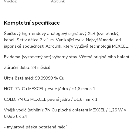
Výrobce:
Acrolink
Kompletní specifikace
Špičkový high-endový analogový signálový XLR (symetrický)
kabel. Set v délce 2 x 1 m. Vynikající zvuk. Nejvyšší model od
japonské společnosti Acrolink, který využivá technologii MEXCEL.
Ex demo (vystavený set) výborný stav. Včetně originálního balení.
Záruční doba: 24 měsíců
Ultra čistá měď: 99,99999 % Cu
HOT: 7N Cu MEXCEL pevné jádro / φ1,6 mm × 1
COLD: 7N Cu MEXCEL pevné jádro / φ1,6 mm × 1
Vnější vodič (stínění): 7N Cu ploché opletení MEXCEL / 1,26 W ×
0,085 t × 24
- mylarová páska potažená mědí