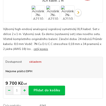
Výborný high-endový analogový signálový symetrický XLR kabel. Set v
délce 2 x 1 m. Vyborný zvuk. Ex demo (vystavený set) stav nového setu.
Včetně kompletního originálního balení. Záruční doba: 24 měsíců Průměr
kabelu: 8,0 mm Vodič: 7N Cu D.U.C.C stressfree 0,18 mm x 34 pramenů x
2 jádra (AWG 18) Izo...
celý popis
Dostupnost
skladem
Nejsme plátci DPH
9 700 Kč
/
set
Přidat do košíku
Číslo produktu:
0241