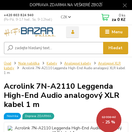
DOPRAVA ZDARMA NA VEŠKERÉ ZBOŽÍ
0
ks
+420 603 824 940
CZK
za
0 Kč
(Po-Pá, 9-17 hod., So, 9-12hod.)
Menu
Hledat
Úvod
Naše nabídka
Kabely
Analogové kabely
Analogové XLR
kabely
Acrolink 7N-A2110 Leggenda High-End Audio analogový XLR kabel
1 m
Acrolink 7N-A2110 Leggenda
High-End Audio analogový XLR
kabel 1 m
Novinka
Doprava ZDARMA
12 990 Kč
- 25 %