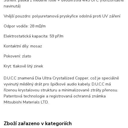
Stínění: páska z měděné fólie + dvouvrstvá 4N5 OFC (horizontálně
navinutá)
Vnější pouzdro: polyuretanová pryskyřice odolná proti UV záření
Odpor vodiče: 28 mΩ/m
Elektrostatická kapacita: 59 pF/m
Kontaktní díly: mosaz
Pokovení: zlato
Kryt: tlakově litý zinek
D.U.C.C znamená Dia Ultra Crystallized Copper, což je speciálně
vyvinutý měděný drát pro špičkové audio kabely. D.U.C.C má
řízenou krystalovou strukturu a minimalizované ztráty přenosu.
Patentová technologie a registrovaná ochranná známka
Mitsubishi Materials LTD.
Zboží zařazeno v kategoriích