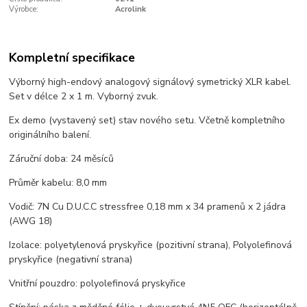
Výrobce:
Acrolink
Kompletní specifikace
Výborný high-endový analogový signálový symetrický XLR kabel.
Set v délce 2 x 1 m. Vyborný zvuk.
Ex demo (vystavený set) stav nového setu. Včetně kompletního
originálního balení.
Záruční doba: 24 měsíců
Průměr kabelu: 8,0 mm
Vodič: 7N Cu D.U.C.C stressfree 0,18 mm x 34 pramenů x 2 jádra
(AWG 18)
Izolace: polyetylenová pryskyřice (pozitivní strana), Polyolefinová
pryskyřice (negativní strana)
Vnitřní pouzdro: polyolefinová pryskyřice